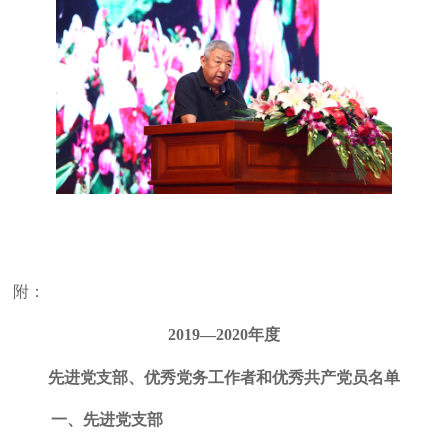
附：
2019
—
2020
年度
先进党支部、优秀党务工作者和优秀共产党员名单
一、先进党支部